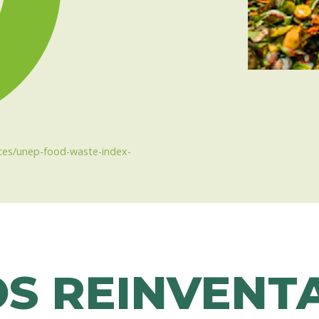
ces/unep-food-waste-index-
S REINVENT