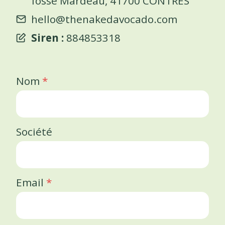
fosse Mardeau, 41700 CONTRES
hello@thenakedavocado.com
Siren :
884853318
Nom
*
Société
Email
*